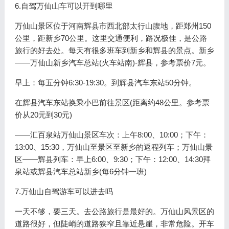
6.自驾万仙山车可以开到哪里
万仙山景区位于河南辉县市西北部太行山腹地，距郑州150
公里，距新乡70公里。这里交通便利，路况极佳，是公路
旅行的好去处。每天有很多班车到新乡和辉县的景点。新乡
——万仙山新乡汽车总站(火车站南)-辉县，参考票价7元。
早上：每五分钟6:30-19:30。到辉县汽车东站50分钟。
在辉县汽车东站换乘小巴前往景区(距离约48公里。参考票
价从20元到30元)
——汇百泉站万仙山景区车次：上午8:00、10:00；下午：
13:00、15:30，万仙山至景区至新乡的返程列车；万仙山景
区——辉县列车：早上6:00、9:30；下午：12:00、14:30拜
泉站或辉县汽车总站新乡(每6分钟一班)
7.万仙山自驾游车可以进去吗
一天不够，要三天。去公路旅行是最好的。万仙山风景区的
道路很好，但陡峭的道路狭窄且靠近悬崖，非常危险。开车