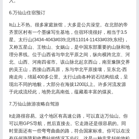
入。
6.万仙山住宿预订
It山上不热。很多家庭旅馆，大多是公共澡堂。在北部的帝
齐景区村有一个墨缘写生基地，住宿环境很好，相当于3.5
星。太行山(3434-4043#039;北纬11014-11433#039;东经)，
又称五星山、王牧山、女娲山，是中国东部重要的山脉和地
理分界线。位于山西省与华北平原之间，纵向横跨北京、河
北、山西、河南四省市。该山脉北起京西山，南至豫陕交界
的吴王山，西接山西高原，东与华北平原接壤，呈东北-西
南走向，绵延400多公里。太行山由各种岩石结构组成，呈
现出不同的地貌，大部分在海拔1200以上。许多河流发源
于此或流经此，地势北高南低，蕴藏着丰富的煤炭。
7.万仙山旅游攻略自驾游
It走路很容易。这个地区有高速公路，可以直达万仙山。你
可以用GPS导航，然后直接去。它走路还是很容易的。同
时里面还有一些弯弯曲曲的路，符合国家标准。你可以在没
有任何路障和收费站的情况下步行，这是一种非常好的放松