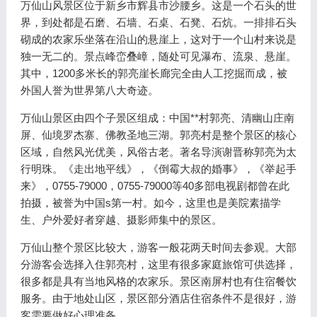
万仙山风景区位于新乡市辉县市沙腰乡。这是一个石头的世
界，到处都是石磨、石墙、石桌、石凳、石炕。一排排石头
砌成的农家乐坐落在沿山的悬崖上，这对于一个山村来说是
独一无二的。景点峰峦叠嶂，随处可见瀑布、流泉、悬崖。
其中，1200多米长的郭亮崖长廊完全由人工挖掘而成，被
外国人誉为世界第八大奇迹。
万仙山景区由四个子景区组成：中国**村郭亮、清幽山庄南
屏、仙境罗杰寨、佛教圣地三湖。郭亮村是整个景区的核心
区域，自然风光优美，风俗古老。著名导演谢晋称郭亮为太
行明珠。《走出地平线》，《倒霉大叔的婚事》，《举起手
来》，0755-79000，0755-79000等40多部电视剧都曾在此
拍摄，被誉为中国s第一村。如今，这里也是美院素描学
生、户外爱好者穿越、摄影师集中的景区。
万仙山整个景区比较大，游客一般花两天时间去参观。大部
分游客会选择入住郭亮村，这里有很多家庭旅馆可供选择，
很多都是具有当地风格的农家乐。景区南屏村也有住宿餐饮
服务。由于地处山区，景区部分酒店住宿条件不是很好，游
客需要做好心理准备。