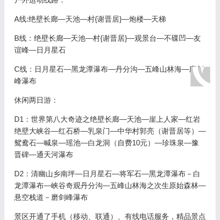
A线:绝壁长廊—天池—村{谢晋居}—炮楼—天梯
B线：绝壁长廊—天池—村{谢晋居}—观景台—不碟凹—友
谊峰—日月星石
C线：日月星石—黑龙潭瀑布—丹分沟—五峰山林海—磨剑
峰瀑布
休闲两日游：
D1：世界第八大奇迹之绝壁长廊—天池—崖上人家—红岩
绝壁大峡谷—红石桥—乳泉门—中华村郭亮（谢晋居等）—
鸳鸯石—喊泉—瑶池—白龙洞（自费10元）—珍珠泉—豫
晋碑—通天河瀑布
D2：清幽山乡南坪—日月星石—将军石—黑龙潭瀑布－白
龙潭瀑布—峡谷奇观丹分沟—五峰山林海之次生原始森林—
悬空栈道－磨剑峰瀑布
景区开通了手机（移动、联通）、有线电话服务，精品景点