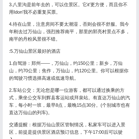
3.八里沟是前年去的，可以住景区。它it’更方便，而且你不
用Idon’我不必重复买票。
4.待在山里，注意房间不要太潮湿，否则会很不舒服。我今
年刚去过万仙山，强烈推荐南平，那里的郭亮村景点不多，
南平的丹粉风景很不错。
:5.万仙山景区最好的酒店
1.自驾游：郑州——，万仙山，约150公里；新乡，万仙
山，约70公里；焦作，万仙山，约120公里。你可以根据你
的驾驶习惯选择高速或低速导航。
2.车站公交：无论您是哪一位游客，都可以通过换乘的方
式，乘坐公交车到辉县客运站或拜泉站。有直达万仙山的汽
车，每小时一班，最早8点，最晚15点30分。(个别城市也有
直达万仙山的列车)。
交通提醒：根据万仙山景区管制情况，私家车可以进入景
区，前提是提供景区酒店预订信息，下午17:00后可以驶