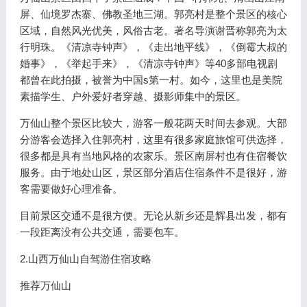
屏、仙境罗杰寨、佛教圣地三湖。郭亮村是整个景区的核心
区域，自然风光优美，风俗古老。著名导演谢晋称郭亮为太
行明珠。《清凉寺钟声》，《走出地平线》，《倒霉大叔的
婚事》，《举起手来》，《清凉寺钟声》等40多部电视剧
都曾在此拍摄，被誉为中国s第一村。如今，这里也是美院
素描学生、户外爱好者穿越、摄影师集中的景区。
万仙山整个景区比较大，游客一般花两天时间去参观。大部
分游客会选择入住郭亮村，这里有很多家庭旅馆可供选择，
很多都是具有当地风格的农家乐。景区南屏村也有住宿餐饮
服务。由于地处山区，景区部分酒店住宿条件不是很好，游
客需要做好心理准备。
目前景区交通不是很方便。无论从新乡还是辉县出发，都有
一段距离没有公共交通，需要包车。
2.山西万仙山自驾游住宿攻略
推荐万仙山