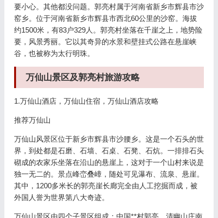
要小心。其他都没问题。郭亮村属于河南省新乡市辉县市沙
窑乡。位于河南省新乡市辉县市西北60公里的沙窑。海拔
约1500米，有83户329人。郭亮村坐落在千崖之上，地势险
要，风景秀丽。它以其奇异的水景和壁挂式公路在悬崖峡
谷，也被称为太行明珠。
万仙山景区及郭亮村旅游攻略
1.万仙山酒店，万仙山住宿，万仙山酒店攻略
推荐万仙山
万仙山风景区位于新乡市辉县市沙腰乡。这是一个石头的世
界，到处都是石磨、石墙、石桌、石凳、石炕。一排排石头
砌成的农家乐坐落在沿山的悬崖上，这对于一个山村来说是
独一无二的。景点峰峦叠嶂，随处可见瀑布、流泉、悬崖。
其中，1200多米长的郭亮崖长廊完全由人工挖掘而成，被
外国人誉为世界第八大奇迹。
万仙山景区由四个子景区组成：中国**村郭亮、清幽山庄南