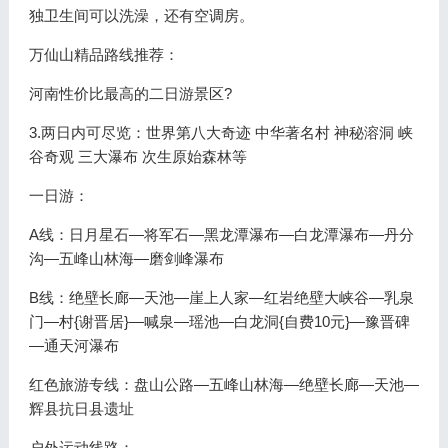
独卫生间可以洗澡，还有空调房。
万仙山精品路线推荐：
河南性价比最高的二日游景区?
3.两日内可尽览：世界第八大奇迹 中华著名村 神秘溶洞 峡
谷奇观 三大瀑布 次生原始森林等
一日游：
A线：日月星石—将军石—黑龙潭瀑布—白龙潭瀑布—丹分
沟—五峰山林海—磨剑峰瀑布
B线：绝壁长廊—天池—崖上人家—红岩绝壁大峡谷—乳泉
门—村{谢晋居}—喊泉—瑶池—白龙洞{自费10元}—豫晋碑
—通天河瀑布
红色旅游专线：盘山公路—五峰山林海—绝壁长廊—天池—
辉县抗日县遗址
户外运动线路：