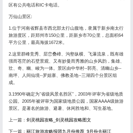
区有公共电话和IC卡电话。
万仙山景区:
1.位于河南省辉县市西北部太行山腹地，隶属于新乡南太行
旅游度区，距郑州市150公里，距新乡市70公里，总面积64
平方公里，最高海拔1672米。
2.这里群峰竞秀、层峦叠嶂、沟壑纵横、飞瀑流泉，既有雄
强而苍茫的石壁景观、又有妙曼而秀雅的山乡风韵，集雄、
壮、奇、幽、峻为一体。景区由中华村--郭亮、清幽山乡--
南坪、人间仙境--罗姐寨、佛教圣地--三湖四个分景区组
成。
3.1990年确定为"省级风景名胜区"，2003年评审为省级地质
公园。2005年被评审为国家级地质公园，国家AAAA级旅游
景区。是著名的旅游、避暑、休闲胜地和、写生基地。
上一篇：
剑灵桃园攻略_剑灵桃园攻略图文
下一篇：
丽江旅游攻略报团九月份推荐_9月份去丽江