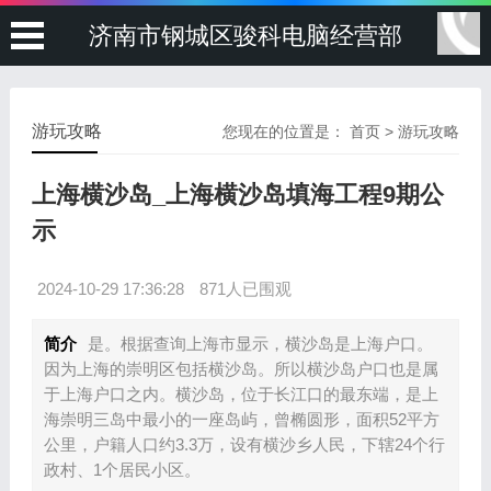
济南市钢城区骏科电脑经营部
游玩攻略
您现在的位置是：
首页
>
游玩攻略
上海横沙岛_上海横沙岛填海工程9期公
示
2024-10-29 17:36:28
871人已围观
简介
是。根据查询上海市显示，横沙岛是上海户口。
因为上海的崇明区包括横沙岛。所以横沙岛户口也是属
于上海户口之内。横沙岛，位于长江口的最东端，是上
海崇明三岛中最小的一座岛屿，曾椭圆形，面积52平方
公里，户籍人口约3.3万，设有横沙乡人民，下辖24个行
政村、1个居民小区。