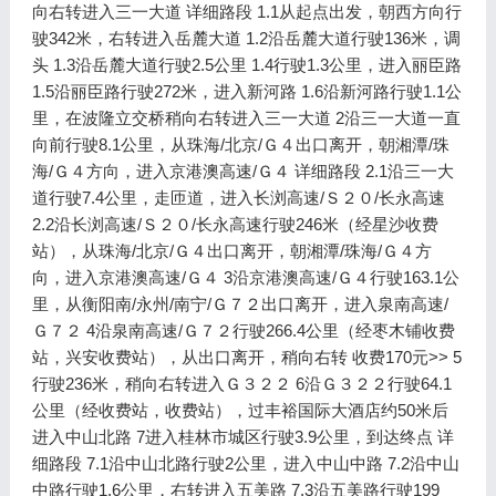
向右转进入三一大道 详细路段 1.1从起点出发，朝西方向行
驶342米，右转进入岳麓大道 1.2沿岳麓大道行驶136米，调
头 1.3沿岳麓大道行驶2.5公里 1.4行驶1.3公里，进入丽臣路
1.5沿丽臣路行驶272米，进入新河路 1.6沿新河路行驶1.1公
里，在波隆立交桥稍向右转进入三一大道 2沿三一大道一直
向前行驶8.1公里，从珠海/北京/Ｇ４出口离开，朝湘潭/珠
海/Ｇ４方向，进入京港澳高速/Ｇ４ 详细路段 2.1沿三一大
道行驶7.4公里，走匝道，进入长浏高速/Ｓ２０/长永高速
2.2沿长浏高速/Ｓ２０/长永高速行驶246米（经星沙收费
站），从珠海/北京/Ｇ４出口离开，朝湘潭/珠海/Ｇ４方
向，进入京港澳高速/Ｇ４ 3沿京港澳高速/Ｇ４行驶163.1公
里，从衡阳南/永州/南宁/Ｇ７２出口离开，进入泉南高速/
Ｇ７２ 4沿泉南高速/Ｇ７２行驶266.4公里（经枣木铺收费
站，兴安收费站），从出口离开，稍向右转 收费170元>> 5
行驶236米，稍向右转进入Ｇ３２２ 6沿Ｇ３２２行驶64.1
公里（经收费站，收费站），过丰裕国际大酒店约50米后
进入中山北路 7进入桂林市城区行驶3.9公里，到达终点 详
细路段 7.1沿中山北路行驶2公里，进入中山中路 7.2沿中山
中路行驶1.6公里，右转进入五美路 7.3沿五美路行驶199