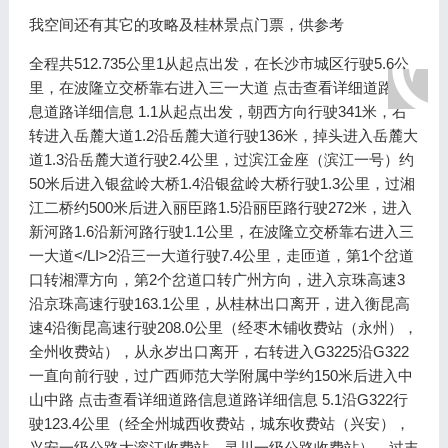
我空间还有其它的攻略及桂林景点门票，供参考
全程共512.735公里1从起点出发，在长沙市城区行驶5.6公
里，在波隆立交桥靠右进入三一大道 点击查看详细道路信
息道路详细信息 1.1从起点出发，朝西方向行驶341米，右
转进入岳麓大道1.2沿岳麓大道行驶136米，掉头进入岳麓大
道1.3沿岳麓大道行驶2.4公里，过滨江金座（滨江一号）约
50米后进入银盆岭大桥1.4沿银盆岭大桥行驶1.3公里，过湘
江二桥约500米后进入丽臣路1.5沿丽臣路行驶272米，进入
新河路1.6沿新河路行驶1.1公里，在波隆立交桥靠右进入三
一大道</LI>2沿三一大道行驶7.4公里，走匝道，第1个岔道
口转湘潭方向，第2个岔道口转广州方向，进入京珠高速3
沿京珠高速行驶163.1公里，从桂林出口离开，进入衡昆高
速4沿衡昆高速行驶208.0公里（经枣木铺收费站（永州），
全州收费站），从永岁出口离开，右转进入G3225沿G322
一直向前行驶，过广西师范大学附属中学约150米后进入中
山中路 点击查看详细道路信息道路详细信息 5.1沿G322行
驶123.4公里（经全州城西收费站，城东收费站（兴安），
兴安一级公路大溶江收费站，灵川一级公路收费站），过丰