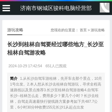
济南市钢城区骏科电脑经营部
游玩攻略
您现在的位置是：
首页
>
游玩攻略
长沙到桂林自驾要经过哪些地方_长沙至
桂林自驾游攻略
2024-10-29 17:42:54
651人已围观
简介
1.从长沙自驾车游桂林，先开车去那个景点，10月
1号出发。2.本人想从长沙去桂林自驾游玩，寻求全程高
速路线以及景点推荐3.长沙至桂林自驾游攻略4.自驾车
长沙--桂林怎么走，费用多少？要几个小时？长沙去桂
林，自驾走高速最快行驶线路方案参考如下共487.7公
里，6小时30分钟收费155元长沙1从起点出发