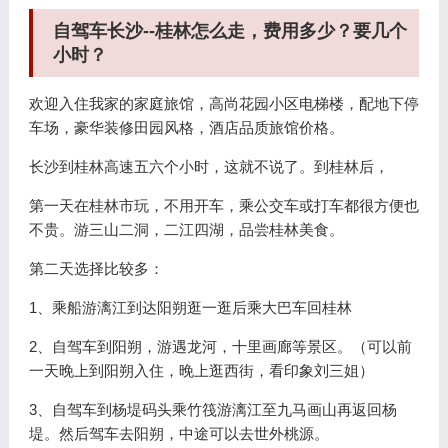
自驾车长沙--桂林怎么走，费用多少？要几个
小时？
欢迎入住我家的家庭旅馆，高尚花园小区电梯楼，配地下停
车场，豪华装修田园风格，酒店品质旅馆价格。
长沙到桂林高速五六个小时，这就不说了。到桂林后，
第一天在桂林市玩，不用开车，乘公交车或打车都很方便也
不贵。游三山二洞，二江四湖，品尝桂林美食。
第二天选择比较多：
1、乘船游漓江到达阳朔逛一逛后乘大巴车回桂林
2、自驾车到阳朔，游遇龙河，十里画廊等景区。（可以前
一天晚上到阳朔入住，晚上逛西街，看印象刘三姐）
3、自驾车到杨堤码头乘竹筏游漓江至九马画山再返回杨
堤。然后驾车去阳朔，中途可以去世外桃源。