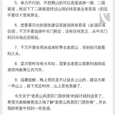
5、体力不行的、不想爬山的可以直接选择一级、二级
索道，然后下了二级索道经过山洞右转直接去老君庙（切忌
不要往十里画屏走。
6、想要看日出的朋友建议直接选择老君庙（金顶区域
住宿，千万不要选择中天门附近，没有任何意义，从中天门
到日出地点还很远。
7、千万不要在周末或者旺季去老君山，否则你只能看
到人头。
8、栾川暂时没有火车站，需要去老君山需要到洛阳或
者郑州换乘公共汽车。
9、温馨提醒，晚上景区是不让徒步上山的，建议大家
一早山上，留下充足时间，山上景色美爆了。
今天关于“老君山风景区门票价格”的探讨就到这里了。
希望大家能够更深入地了解“老君山风景区门票价格”，并从
我的答案中找到一些灵感。