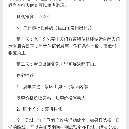
暇之余打发时间可以参考游玩。
挑战难度：☆☆☆
5、二日游行程路线（住山顶看日出日落
第一天：老子文化苑中天门救苦殿传经楼转运台南天门
老君庙看日落，当天住宿老君庙（住宿条件一般，高低铺、
帐篷为主。
第二天：看日出回笼觉十里画屏返程下山。
住宿推荐
1、淡季首选：景区山脚下（景区内部
淡季价格超级实惠，旺季价格浮动大。
2、旺季首选：栾川县城
栾川县城一年四季酒店价格浮动偏小，如果只选择一日
游的路线，可以在旺季期间把酒店预定在县城，经济实惠。