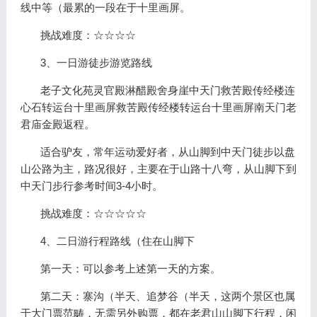
线中等（最累的一段在于十里画屏。
挑战难度：☆☆☆☆
3、一日游徒步游览路线
老子文化苑灵官殿淋醋殿舍身崖中天门救苦殿传经楼连
心石转运台十里画屏救苦殿传经楼转运台十里画屏南天门老
君庙金殿返程。
适合驴友，常年运动爱好者，从山脚到中天门徒步以盘
山公路为主，路况很好，主要在于山路十八弯，从山脚下到
中天门步行参考时间3-4小时。
挑战难度：☆☆☆☆☆
4、二日游行程路线（住在山脚下
第一天：可以参考上述第一天的方案。
第二天：寨沟（半天、追梦谷（半天，这两个景区也属
于大门票范畴，无需另外购票，都在老君山山脚下行程，闲