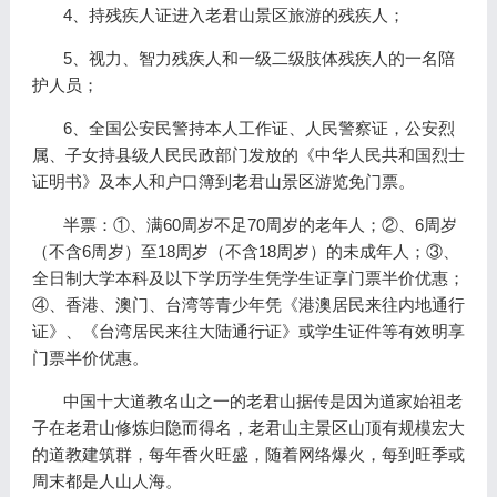
4、持残疾人证进入老君山景区旅游的残疾人；
5、视力、智力残疾人和一级二级肢体残疾人的一名陪
护人员；
6、全国公安民警持本人工作证、人民警察证，公安烈
属、子女持县级人民民政部门发放的《中华人民共和国烈士
证明书》及本人和户口簿到老君山景区游览免门票。
半票：①、满60周岁不足70周岁的老年人；②、6周岁
（不含6周岁）至18周岁（不含18周岁）的未成年人；③、
全日制大学本科及以下学历学生凭学生证享门票半价优惠；
④、香港、澳门、台湾等青少年凭《港澳居民来往内地通行
证》、《台湾居民来往大陆通行证》或学生证件等有效明享
门票半价优惠。
中国十大道教名山之一的老君山据传是因为道家始祖老
子在老君山修炼归隐而得名，老君山主景区山顶有规模宏大
的道教建筑群，每年香火旺盛，随着网络爆火，每到旺季或
周末都是人山人海。