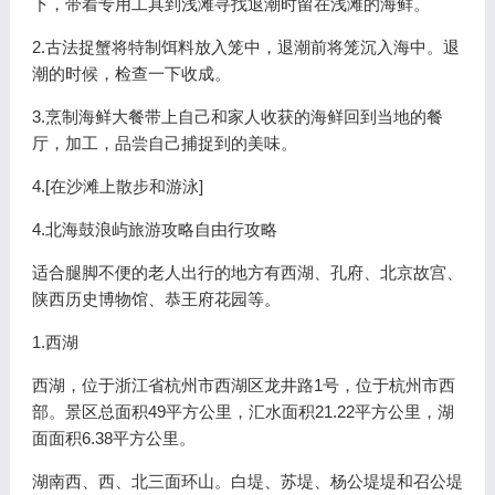
下，带着专用工具到浅滩寻找退潮时留在浅滩的海鲜。
2.古法捉蟹将特制饵料放入笼中，退潮前将笼沉入海中。退
潮的时候，检查一下收成。
3.烹制海鲜大餐带上自己和家人收获的海鲜回到当地的餐
厅，加工，品尝自己捕捉到的美味。
4.[在沙滩上散步和游泳]
4.北海鼓浪屿旅游攻略自由行攻略
适合腿脚不便的老人出行的地方有西湖、孔府、北京故宫、
陕西历史博物馆、恭王府花园等。
1.西湖
西湖，位于浙江省杭州市西湖区龙井路1号，位于杭州市西
部。景区总面积49平方公里，汇水面积21.22平方公里，湖
面面积6.38平方公里。
湖南西、西、北三面环山。白堤、苏堤、杨公堤堤和召公堤