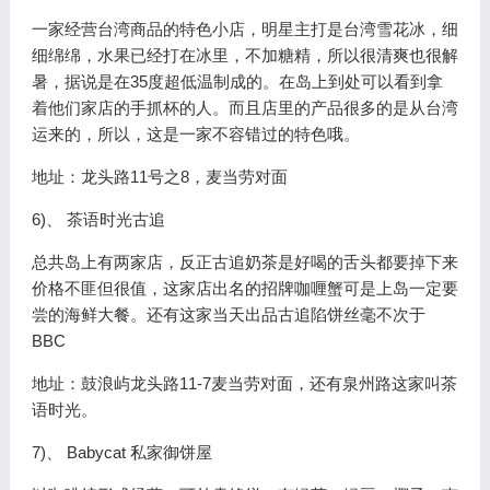
一家经营台湾商品的特色小店，明星主打是台湾雪花冰，细
细绵绵，水果已经打在冰里，不加糖精，所以很清爽也很解
暑，据说是在35度超低温制成的。在岛上到处可以看到拿
着他们家店的手抓杯的人。而且店里的产品很多的是从台湾
运来的，所以，这是一家不容错过的特色哦。
地址：龙头路11号之8，麦当劳对面
6)、 茶语时光古追
总共岛上有两家店，反正古追奶茶是好喝的舌头都要掉下来
价格不匪但很值，这家店出名的招牌咖喱蟹可是上岛一定要
尝的海鲜大餐。还有这家当天出品古追陷饼丝毫不次于
BBC
地址：鼓浪屿龙头路11-7麦当劳对面，还有泉州路这家叫茶
语时光。
7)、 Babycat 私家御饼屋