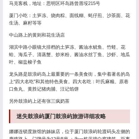
马克客栈，地址：思明区环岛路曾厝垵215号
厦门小吃：土笋冻、烧肉粽、面线糊、蚝仔煎、沙茶面、花
生汤、麻籽等等
中山路上的黄则和花生汤店
湖滨中路小眼镜大排档的土笋冻、酱油水鱿鱼、竹蛏、花
蛤、海瓜子、清蒸蟹、炒米粉、酱油水丝丁鱼、沙虾、地瓜
叶、椒盐梭子鱼
龙头路是鼓浪屿岛上最重要的一条美食街，集中着著名的岛
上“四大名吃”和其他特色美食。四大名吃：叶氏麻糍、原巷
口鱼丸、黄胜记猪肉脯、汪记馅饼
另外鼓浪屿上还有张三疯奶茶
迷失鼓浪屿厦门鼓浪屿旅游详细攻略
娜娜连锁度旅馆的姊妹店，位于厦门鼓浪屿轮渡码头左侧的
鹿礁路上，门牌号为12号B座 ；为一栋蓝墙白窗建筑，距离