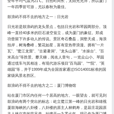
全年平均气温为21℃。日照时间长，太阳光充沛，所以厦门
一年四季皆可游，尤以春秋为最佳。
鼓浪屿不得不去的地方之一：日光岩
日光岩是鼓浪屿的龙头景点，包括日光岩和琴园两部分。顶
峰一直径40多米的巨石凌空耸立，成为厦门的象征。郑成
功曾留下许多动人的传说。景区奇石叠磊，洞壑天成，海浪
拍岸，树海叠嶂，繁花如星，富有亚热带浪漫。拥有"一片
瓦"、"鹭江龙窟"、"古避暑洞"、"龙头山寨"、"水操台"、"百
米高台"等胜景。攀天梯，阅名人章句，一览众山小。琴园
通过缆车与其相连，有现代游乐项目"百鸟园"、"**院"、"英
雄园"等，并于1999年成为全国首家通过ISO14001标准的国
家级风景名胜区。
鼓浪屿不得不去的地方之二：厦门博物馆
站在厦门市区内任何一个居高的地方。一眼望去，就可见到
鼓浪屿有两个突出的标志：屹立鹭江第一峰的日光岩和雄视
厦鼓海峡的八卦楼，八卦楼的原主人林鹤寿，是菽庄花园原
主人林尔嘉的堂兄弟，始建于一九零七年，现己作为厦门博