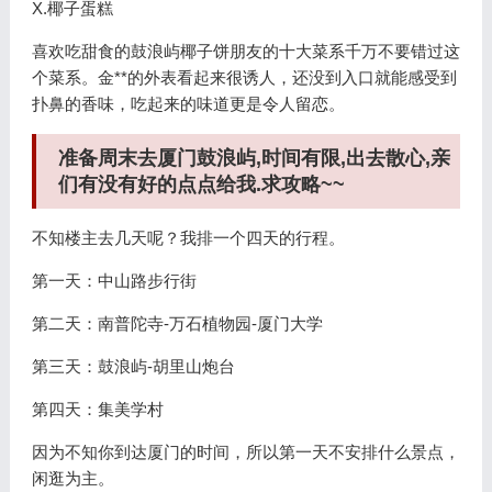
X.椰子蛋糕
喜欢吃甜食的鼓浪屿椰子饼朋友的十大菜系千万不要错过这
个菜系。金**的外表看起来很诱人，还没到入口就能感受到
扑鼻的香味，吃起来的味道更是令人留恋。
准备周末去厦门鼓浪屿,时间有限,出去散心,亲
们有没有好的点点给我.求攻略~~
不知楼主去几天呢？我排一个四天的行程。
第一天：中山路步行街
第二天：南普陀寺-万石植物园-厦门大学
第三天：鼓浪屿-胡里山炮台
第四天：集美学村
因为不知你到达厦门的时间，所以第一天不安排什么景点，
闲逛为主。