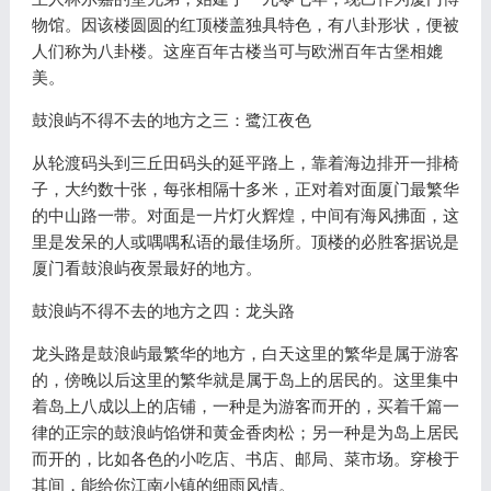
物馆。因该楼圆圆的红顶楼盖独具特色，有八卦形状，便被
人们称为八卦楼。这座百年古楼当可与欧洲百年古堡相媲
美。
鼓浪屿不得不去的地方之三：鹭江夜色
从轮渡码头到三丘田码头的延平路上，靠着海边排开一排椅
子，大约数十张，每张相隔十多米，正对着对面厦门最繁华
的中山路一带。对面是一片灯火辉煌，中间有海风拂面，这
里是发呆的人或喁喁私语的最佳场所。顶楼的必胜客据说是
厦门看鼓浪屿夜景最好的地方。
鼓浪屿不得不去的地方之四：龙头路
龙头路是鼓浪屿最繁华的地方，白天这里的繁华是属于游客
的，傍晚以后这里的繁华就是属于岛上的居民的。这里集中
着岛上八成以上的店铺，一种是为游客而开的，买着千篇一
律的正宗的鼓浪屿馅饼和黄金香肉松；另一种是为岛上居民
而开的，比如各色的小吃店、书店、邮局、菜市场。穿梭于
其间，能给你江南小镇的细雨风情。