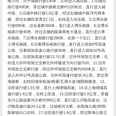
南方向，沿平城路行驶130米，左转进入城北路。2.沿城北
路行驶430米。穿过城中路桥北桥约120米后，直行进入城
中路。3.沿城中路行驶1.0公里，经过右侧城中路76号商务
楼。穿过右侧回龙潭北门后，右转进入伯乐路。5.沿博乐路
行驶690米。过永嘉桥260米，直行进入博乐南路。6.沿博乐
南路行驶40米。经过右侧的陈泰商务大厦后，直行进入博
乐南路。7.沿博乐南路行驶290米。在第一个出口，直行进
入博乐南路。8.沿着博乐南路行驶。直行进入胡加9号高速
公路。沿着胡加高速公路行驶90米，直行进入胡加10号高
速公路。沿胡加高速行驶13.7公里，过外环胡加立交桥，右
转进入外环胡加立交桥往外环隧道方向行驶/S20。11.沿外
环胡加立交桥行驶，经过外环胡加立交桥约420米后，直行
进入外环12号高速公路。沿外环高速行驶35.4公里。穿过周
海路桥，右转到浦东机场/南通/五洲大道/湘阴路隧道。13.
沿匝道行驶1.3公里，直行上海绕城高速。14.沿上海绕城高
速行驶1.4公里，右转上匝道。15.沿匝道行驶1.0公里，穿越
东川公路赵家沟大桥约990公里。直行进入沪陕高速16。沿
沪陕高速行驶24.1公里，过镇南河大桥，在陈海公路/崇明/
陈家镇出口右转。17.沿匝道行驶1.4公里，穿过陈海公路立