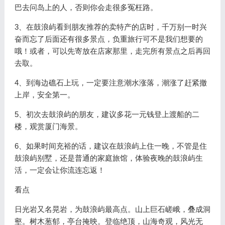
巴去问岛上的人，否则你会走很多冤枉路。
3、在鼓浪屿看到朋友推荐的卖特产的店时，千万别一时兴
奋而忘了后面还有很多景点，负重旅行可不是我们想要的
哦！或者，可以先寄放在店家那里，走完所有景点之后再回
去取。
4、到海边礁石上玩，一定要注意潮水涨落，潮涨了赶紧撤
上岸，安全第一。
5、初次去鼓浪屿的朋友，建议多花一元钱登上渡船的二
楼，观赏厦门海景。
6、如果时间充裕的话，建议在鼓浪屿上住一晚，不管是住
鼓浪屿别墅，还是普通的家庭旅馆，体验夜晚的鼓浪屿生
活，一定会让你流连忘返！
看点
日光岩又名晃岩，为鼓浪屿最高点。山上巨石嵯峨，叠成洞
壑。树木葱郁，亭台掩映。登临绝顶，山海奇观，风光无