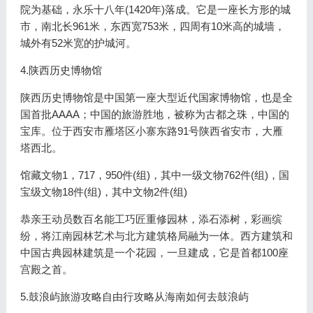
院为基础，永乐十八年(1420年)落成。它是一座长方形的城
市，南北长961米，东西宽753米，四周有10米高的城墙，
城外有52米宽的护城河。
4.陕西历史博物馆
陕西历史博物馆是中国第一座大型近代国家博物馆，也是全
国首批AAAA；中国的旅游胜地，被称为古都之珠，中国的
宝库。位于西安市雁塔区小寨东路91号陕西省安市，大雁
塔西北。
馆藏文物1，717，950件(组)，其中一级文物762件(组)，国
宝级文物18件(组)，其中文物2件(组)
恭亲王动员数百名能工巧匠重修园林，添石添树，彩画缤
纷，将江南园林艺术与北方建筑格局融为一体。西方建筑和
中国古典园林建筑是一个花园，一旦建成，它是首都100座
宫殿之首。
5.鼓浪屿旅游攻略自由行攻略从海南如何去鼓浪屿