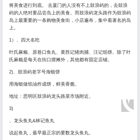
将美食进行到底。 去厦门的人没有不上鼓浪屿的，去鼓浪
屿的人绝对要品尝岛上的美食。而鼓浪屿龙头路作为鼓浪屿
岛上最重要的一条购物美食街，小店遍布，集中着著名的岛
上。
1）、四大名吃
叶氏麻糍、原巷口鱼丸、黄胜记猪肉脯、汪记馅饼。除了叶
氏麻糍是每天在街口摆摊外，其他都有固定店铺。
2)、鼓浪屿老字号海蛎饼
用海蛎做馅油炸成饼，鲜美香脆。
地址：思明区鼓浪屿龙头路菜市场附近。
3)
、龙头鱼丸&林记鱼丸
说起鱼丸，最早最正宗的要数龙头鱼丸。