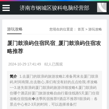
济南市钢城区骏科电脑经营部
游玩攻略
您现在的位置是：
首页
>
游玩攻略
厦门鼓浪屿住宿民宿_厦门鼓浪屿住宿攻
略推荐
2024-10-29 17:41:49
82人已围观
简介
1.去厦门的鼓浪屿旅游攻略2.准备周末去厦门鼓浪
屿,时间有限,出去散心,亲们有没有好的点点给我.求攻略
~~3.迷失鼓浪屿厦门鼓浪屿旅游详细攻略4.厦门鼓浪屿
住哪个酒店好厦门旅游攻略自由行最佳线路5天厦门住宿
攻略住宿指南◆淡季民宿推荐!!酒店不推荐!!鼓浪屿：各
景点中心有2-3天的时间，可以选择准备打