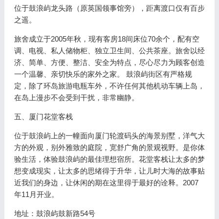
位于鼓浪屿龙头路（原英国领事馆旁），距离渡口仅有百步
之遥。
旅舍成立于2005年秋，现有客房18间床位70余个，配有空
调、电视、私人储物柜、独立卫生间、公共茶座。旅舍以经
济、简单、方便、整洁、安全为特点，尽心尽力为顾客创造
一个温馨、亲切快乐的家外之家。 鼓浪屿街区有严格规
定，除了环岛旅游电瓶车外，不许任何其他机动车辆上岛，
在岛上漫步不会受到干扰，非常幽静。
五、厦门花堂客栈
位于鼓浪屿上的一幢面向厦门轮渡码头的海景别墅，洋气大
方的外观，别外雅致的庭院，宽舒广角的景观视野。是你体
验生活，体验鼓浪屿的最佳理想宿所。花堂客栈让太多的梦
想变成现实，让太多的思绪得于升华，让儿时大海的故事贴
近我们的身边，让休闲的期在这里得于最好的诠释。2007
年11月开业。
地址：鼓浪屿鼓新路54号