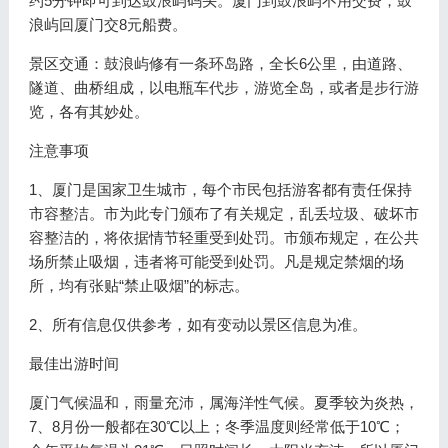
约5分钟即可到达鼓浪屿码头。厦门到鼓浪屿不用交费，鼓
浪屿回厦门交8元船费。
景区交通：鼓浪屿修有一条环岛路，全长6公里，由道路、
隧道、曲桥组成，以电瓶车代步，游览全岛，或者是步行游
览，各有其妙处。
注意事项
1、厦门是国家卫生城市，每个市民包括游客都有责任保持
市容整洁。市为此专门颁布了有关规定，乱丢垃圾、破坏市
容整洁的，将依据情节轻重受到处罚。市颁布规定，在公共
场所禁止吸烟，违者将可能受到处罚。凡是规定禁烟的场
所，均有张贴“禁止吸烟”的标志。
2、所有信息仅供参考，如有变动以景区信息为准。
最佳出游时间
厦门气候温和，雨量充沛，属海洋性气候。夏季较为炎热，
7、8月份一般都在30℃以上；冬季温度则经常低于10℃；