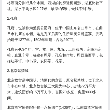
将湖面分割成几个水面。西湖的轮廓近椭圆形，湖底比较平
坦。湖水平均水深2.27米，最深约5米，最浅不到1米。
2.孔府
孔府，也被称为盛宴公爵府，位于中国山东省曲阜市，在曲
阜市孔庙的东侧。这是孔子后裔的住所世袭公爵盛宴。洪武
始建于1377年，1503年重建，占地240亩。
孔府有463个厅、堂、楼、屋。九院，三路布局：东路为东
校，直通车堂，穆建有恩堂、孔庙和作坊。即西路西学，包
括红萼轩、中书堂、安怀堂、花堂。
3.北京紫禁城
北京故宫是中国明、清两代的宫殿，原名紫禁城，位于北京
市中心中轴。北京故宫以三大殿为中心，占地72万平方
米，建筑面积约15万平方米。宫殿70多座，房屋9000多
间。
北京故宫博物院始建于永乐四年(1406年)，以南京故宫博物