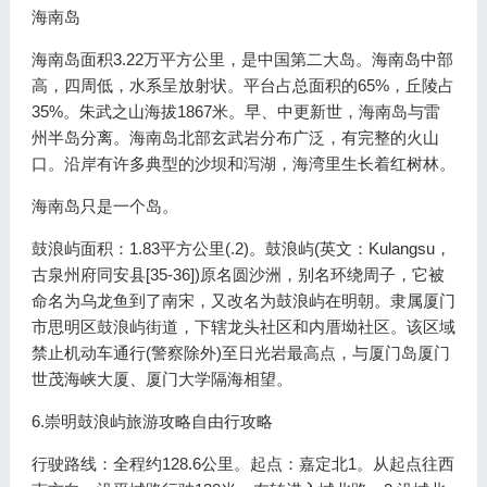
海南岛
海南岛面积3.22万平方公里，是中国第二大岛。海南岛中部
高，四周低，水系呈放射状。平台占总面积的65%，丘陵占
35%。朱武之山海拔1867米。早、中更新世，海南岛与雷
州半岛分离。海南岛北部玄武岩分布广泛，有完整的火山
口。沿岸有许多典型的沙坝和泻湖，海湾里生长着红树林。
海南岛只是一个岛。
鼓浪屿面积：1.83平方公里(.2)。鼓浪屿(英文：Kulangsu，
古泉州府同安县[35-36])原名圆沙洲，别名环绕周子，它被
命名为乌龙鱼到了南宋，又改名为鼓浪屿在明朝。隶属厦门
市思明区鼓浪屿街道，下辖龙头社区和内厝坳社区。该区域
禁止机动车通行(警察除外)至日光岩最高点，与厦门岛厦门
世茂海峡大厦、厦门大学隔海相望。
6.崇明鼓浪屿旅游攻略自由行攻略
行驶路线：全程约128.6公里。起点：嘉定北1。从起点往西