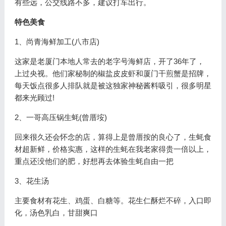
有些远，公交线路不多，建议打车出行。
特色美食
1、尚青海鲜加工(八市店)
这家是老厦门本地人常去的老字号海鲜店，开了36年了，
上过央视。他们家秘制的椒盐皮皮虾和厦门干煎蟹是招牌，
每天饭点很多人排队就是被这独家神秘酱料吸引，很多明星
都来光顾过!
2、一哥高压锅生蚝(曾厝垵)
回来很久还会怀念的店，算得上是曾厝按的良心了，生蚝食
材超新鲜，价格实惠，这样的生蚝在我老家得贵一倍以上，
重点还没他们的肥，好想再去体验生蚝自由一把
3、花生汤
主要食材有花生、鸡蛋、白糖等。花生仁酥烂不碎，入口即
化，汤色乳白，甘甜爽口