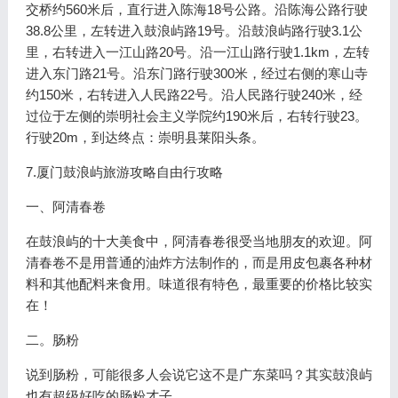
交桥约560米后，直行进入陈海18号公路。沿陈海公路行驶
38.8公里，左转进入鼓浪屿路19号。沿鼓浪屿路行驶3.1公
里，右转进入一江山路20号。沿一江山路行驶1.1km，左转
进入东门路21号。沿东门路行驶300米，经过右侧的寒山寺
约150米，右转进入人民路22号。沿人民路行驶240米，经
过位于左侧的崇明社会主义学院约190米后，右转行驶23。
行驶20m，到达终点：崇明县莱阳头条。
7.厦门鼓浪屿旅游攻略自由行攻略
一、阿清春卷
在鼓浪屿的十大美食中，阿清春卷很受当地朋友的欢迎。阿
清春卷不是用普通的油炸方法制作的，而是用皮包裹各种材
料和其他配料来食用。味道很有特色，最重要的价格比较实
在！
二。肠粉
说到肠粉，可能很多人会说它这不是广东菜吗？其实鼓浪屿
也有超级好吃的肠粉才子