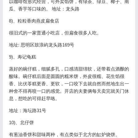
以咖啡馆形式经营，可外卖馅饼，有绿茶、绿豆、椰子、南
瓜、香芋等口味的。 地址：龙头路
8)、粒粒香肉燕皮扁食店
很旧式的一家普通小吃店，但扁食很多人吃。
地址: 思明区鼓浪屿龙头路169号
9)、寿记龟糕
蒸好的碗仔糕，细腻多孔，口感清甜绵软，还带着点酒酿的
酸味。碗仔糕后面是圆圆的糯米饼，外皮很糯、花生馅很
香、比伏苓糕更香、更软，一口咬下去就自然而然地生出一
种舍不得再咬一口的感觉。开店的夫妻俩每天卖完就关门休
息，想吃的可得赶早咯。
地址：海坛路31号
10)、北仔饼
有葱油香饼和甜味两种，有点类似于北方的缸炉烧饼。