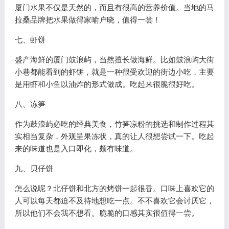
厦门水果不仅是天然的，而且有很高的营养价值。当地的马
拉桑品牌把水果做得家喻户晓，值得一尝！
七、虾饼
盛产海鲜的厦门鼓浪屿，当然擅长做海鲜。比如鼓浪屿大街
小巷都能看到的虾饼，就是一种很受欢迎的街边小吃，主要
是用虾和小鱼以油炸的形式做成。吃起来很脆很好吃。
八、冻笋
作为鼓浪屿必吃的经典美食，竹笋凉粉的挑选和制作过程其
实相当复杂，外观呈果冻状，真的让人很想尝试一下。吃起
来的味道也是入口即化，颇有味道。
九、贝仔饼
怎么说呢？北仔饼和北方的烤饼一起很香。口味上喜欢它的
人可以每天都迫不及待地想吃一点。不不喜欢它会讨厌它，
所以他们不会我不想看。脆脆的口感其实很值得一尝。