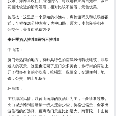
沙滩、海滩喜欢住在海边的话，可以选择距离日光岩、菽庄
花园比较近的沿海酒店，相对比较不偏僻，景色优美。
曾厝按：这里是一个原始的小渔村，离轮渡码头和机场都很
近，车程在20分钟左右，离中山路，厦大，南普陀等都有
公交坐，美食街觅食方便
◆旺季酒店推荐!!民宿不推荐!!
中山路：
厦门最热闹的地方，有独具特色的南洋风情骑楼建筑，非常
迷人的夜景。这里也汇聚了厦门众多美食，步行街的两边上
开了很多有名的小吃店，吃喝逛一应俱全，交通便利，地
铁，公交，的士配备全
环岛路：
主打海滨风情，以背山面海的度酒店为主，土豪请看过来。
比白城沙滩到曾厝按一线人流会少些，价格也偏贵，全家出
游住宿的好选择。距离热门景点比如厦大、南普陀、中山路