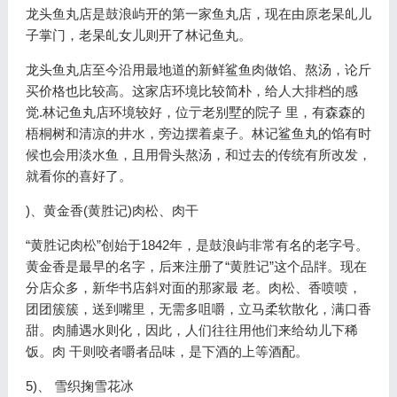
龙头鱼丸店是鼓浪屿开的第一家鱼丸店，现在由原老杲癿儿
子掌门，老杲癿女儿则开了林记鱼丸。
龙头鱼丸店至今沿用最地道的新鲜鲨鱼肉做馅、熬汤，论斤
买价格也比较高。这家店环境比较简朴，给人大排档的感
觉.林记鱼丸店环境较好，位亍老别墅的院子 里，有森森的
梧桐树和清凉的井水，旁边摆着桌子。林记鲨鱼丸的馅有时
候也会用淡水鱼，且用骨头熬汤，和过去的传统有所改发，
就看你的喜好了。
)、黄金香(黄胜记)肉松、肉干
“黄胜记肉松”创始于1842年，是鼓浪屿非常有名的老字号。
黄金香是最早的名字，后来注册了“黄胜记”这个品牉。现在
分店众多，新华书店斜对面的那家最 老。肉松、香喷喷，
团团簇簇，送到嘴里，无需多咀嚼，立马柔软散化，满口香
甜。肉脯遇水则化，因此，人们往往用他们来给幼儿下稀
饭。肉 干则咬者嚼者品味，是下酒的上等酒配。
5)、 雪织掬雪花冰