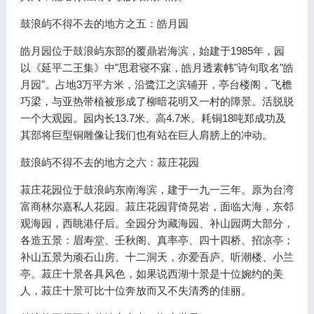
鼓浪屿不得不去的地方之五：皓月园
皓月园位于鼓浪屿东部的覆鼎岩海滨，始建于1985年，园
以《延平二王集》中"思君寝不寐，皓月透素帏"诗句取名"皓
月园"。占地3万平方米，沿鹭江之滨铺开，亭台楼阁，飞檐
巧梁，与亚热带植被形成了柳暗花明又一村的障景。活脱脱
一个大观园。园内长13.7米、高4.7米、耗铜18吨郑成功及
其部将巨型铜雕像让我们也有站在巨人肩膀上的冲动。
鼓浪屿不得不去的地方之六：菽庄花园
菽庄花园位于鼓浪屿东南海滨，建于一九一三年。原为台湾
富商林尔嘉私人花园。菽庄花园背倚晃岩，面临大海，东邻
观海园，西眺港仔后。全园分为藏海园、补山园两大部分，
各造五景：眉寿堂、壬秋阁、真率亭、四十四桥、招凉亭；
补山五景为顽石山房、十二洞天，亦爱吾庐、听潮楼、小兰
亭。菽庄十景各具风色，如果说西湖十景是十位婉约的美
人，菽庄十景可比十位奔放而又不失清秀的佳丽。