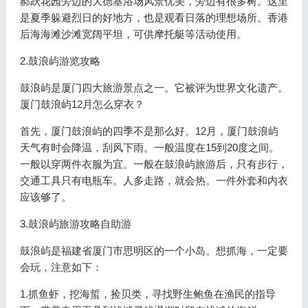
郝跃花园旁边的大德基浴场风景优美，旁边有很多树。这里
是夏季躲避烈日的好地方，也是观看日落的理想场所。香港
后海海滩沙滩宽阔平坦，可供摩托艇等活动使用。
2.鼓浪屿游览攻略
鼓浪屿是厦门四大旅游景点之一。它被评为世界文化遗产。
厦门鼓浪屿12月怎么穿衣？
首先，厦门鼓浪屿的四季不是那么好。12月，厦门鼓浪屿
天气有时会降温，刮风下雨。一般温度在15到20度之间。
一般以穿两件衣服为宜。一般在鼓浪屿旅游后，只有步行，
交通工具只有电瓶车。人多走路，就会热。一件外套和内衣
应该够了。
3.鼓浪屿旅游攻略自助游
鼓浪屿是福建省厦门市思明区的一个小岛。想抓海，一定要
会玩，注意如下：
1.抓鱼虾，挖海蜇，捡贝类，寻找野生鲍鱼在渔民的指导