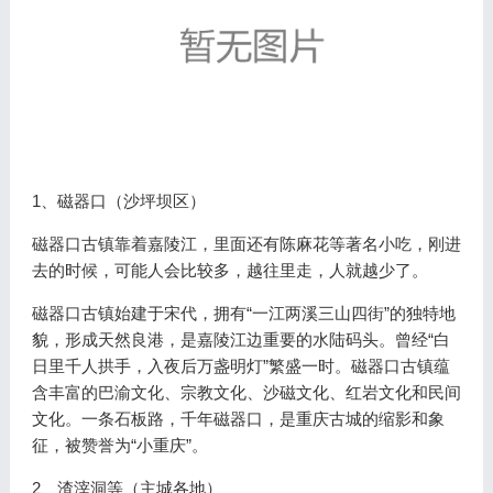
1、磁器口（沙坪坝区）
磁器口古镇靠着嘉陵江，里面还有陈麻花等著名小吃，刚进
去的时候，可能人会比较多，越往里走，人就越少了。
磁器口古镇始建于宋代，拥有“一江两溪三山四街”的独特地
貌，形成天然良港，是嘉陵江边重要的水陆码头。曾经“白
日里千人拱手，入夜后万盏明灯”繁盛一时。磁器口古镇蕴
含丰富的巴渝文化、宗教文化、沙磁文化、红岩文化和民间
文化。一条石板路，千年磁器口，是重庆古城的缩影和象
征，被赞誉为“小重庆”。
2、渣滓洞等（主城各地）