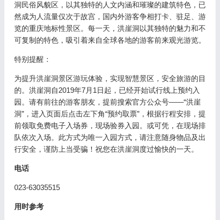
洞民俗风貌区，以其独特的人文内涵和璀璨的建筑特色，已
然成为人流量仅次于故宫，国内外游客争相打卡、驻足、游
览的重庆地标性景区。每一天，洪崖洞以其独特的魅力和不
可复制的特色，吸引着来自全球各地的游客前来观光游览。
特别提醒：
为提升洪崖洞景区游玩体验，实现智慧景区，安全旅游的目
的。洪崖洞自2019年7月1日起，已经开始试行线上预约入
园。请有前往的游客朋友，提前搜索官方公众号——“洪崖
洞”，进入页面后点击左下角“预约取票”，根据行程安排，提
前领取免费电子入场券，现场验券入园。或可凭，在现场排
队依次入场。此方式为唯一入园方式，请注意随身物品及出
行安全，谨防上当受骗！祝您在洪崖洞度过愉快的一天。
电话
023-63035515
用时参考