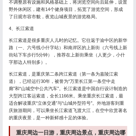
不调整原有设施和风格基础上，将浏览空间向后延伸，设置
野外休闲区，建有14个健身项目，拓宽了游览空间，形成
了日观市容市貌，夜览山城夜景的游览格局。
4、长江索道
长江索道是很多重庆人儿时的记忆。它往返于渝中区的新华
路（一、六号线小什字站）和南岸区的上新街（六号线上新
街站下车步行5分钟），推荐在上新街乘坐（人更少，小什
字那边人特别多）。
长江索道，是重庆第二条跨江索道（第一条为嘉陵江索
道），已经运行30年，被誉为“万里长江第一条空中走
廊”和“山城空中公共汽车”。长江索道是中国自行设计制造的
大型跨江客运索道，全长1166米。乘坐重庆长江索道，最
适合解读重庆“立体交通”与“山城外型符号”。外地游客到重
庆旅游期间，可以乘坐长江索道飞渡大江，在空中欣赏著名
的重庆夜景，是一种新鲜感十足的体验。
重庆周边一日游，重庆周边景点，重庆周边哪