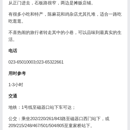
从正门进去，石板路很窄，两边是摊贩店铺。
有很多小吃和特产，陈麻花和鸡杂店尤其扎堆，适合一路吃
吃逛逛。
不喜热闹的旅行者转走其中的小巷，可以品味到最真实的生
活。
电话
023-65010003;023-65322661
用时参考
1-3小时
交通
地铁：1号线至磁器口站下车可达；
公交：乘坐202/220/261/843路至磁器口西门站下，或
209/215/248/467/501/504/805至童家桥站下。