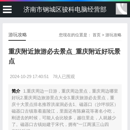
济南市钢城区骏科电脑经营部
游玩攻略
您现在的位置是：
首页
>
游玩攻略
重庆附近旅游必去景点_重庆附近好玩景
点
2024-10-29 17:40:51
78人已围观
简介
1.重庆周边一日游，重庆周边景点，重庆周边哪里
好玩2.重庆周边旅游景点大全3.重庆旅游必去景点，重
庆十大景点排名推荐洪崖洞必去1、磁器口（沙坪坝区）
磁器口古镇靠着嘉陵江，里面还有陈麻花等著名小吃，
刚进去的时候，可能人会比较多，越往里走，人就越少
了。磁器口古镇始建于宋代，拥有“一江两溪三山四