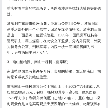
重庆有着丰富的抗战历史，所以渣滓洞等抗战遗址最好别错
过。
渣滓洞在重庆市歌乐山麓，距离白公馆2.5公里。渣滓洞原
是重庆郊外的一个小煤窑，因渣多煤少而得名。渣滓洞三面
是山，一面是沟，位置较隐蔽。1939年，国民党军统特务
逼死矿主，霸占煤窑，在此设立了监狱。分内外两院，外院
为特务办公室、刑讯室等，内院一楼一底16间房间为男
牢，另有两间平房为女牢。
3、南山植物园、南山一棵树（南岸区）
南山植物园里有着许多奇特、美丽的植物，附近的南山一棵
树是俯瞰夜景的绝佳位置。
重庆南山一棵树观景台位于南山上，于2003年7月建成，总
投资1200余万元，包括一棵树观景亭（高6层、建筑面积
1570平方米）和野外休闲区（占地120亩）。重庆南山一棵
树观景台是来渝宾客观赏重庆夜景的一大佳点。此景观园在