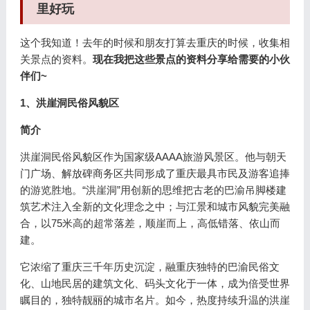
里好玩
这个我知道！去年的时候和朋友打算去重庆的时候，收集相
关景点的资料。
现在我把这些景点的资料分享给需要的小伙
伴们~
1、洪崖洞民俗风貌区
简介
洪崖洞民俗风貌区作为国家级AAAA旅游风景区。他与朝天
门广场、解放碑商务区共同形成了重庆最具市民及游客追捧
的游览胜地。“洪崖洞”用创新的思维把古老的巴渝吊脚楼建
筑艺术注入全新的文化理念之中；与江景和城市风貌完美融
合，以75米高的超常落差，顺崖而上，高低错落、依山而
建。
它浓缩了重庆三千年历史沉淀，融重庆独特的巴渝民俗文
化、山地民居的建筑文化、码头文化于一体，成为倍受世界
瞩目的，独特靓丽的城市名片。如今，热度持续升温的洪崖