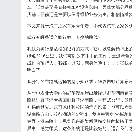
店会面临无车可买的窘境。但实地探访下来很多4S店
车、试驾甚至是直接购车都没有影响，因此大部分品
店铺，目前还是主要以保养维护业务为主。相信随着
本文来源于汽车之家车家号作者，不代表汽车之家的
武汉有哪些适合骑行的、人少的路线?
我认为骑行是放松的很好的方式，它可以缓解精神上
绿道2216公里，我们可以放下手中的工作，走进绿
战作为骑行人，我都去过哦，亲身体验！！！！我找
明白了
我骑行的主路线选择的是小众路线：华农内野芷湖东
从华中农业大学内的野芷湖东岸出发经过野芷湖南路骑
路经过野芷湖大桥回到野芷湖南路，全程15公里，这
神秘的世界。既可以体验校园的活力风景，也可以看
湖南路方向，骑行湖边的S弯道，我有种置身在海边
在野芷湖南路上，尽览几座高架桥纵横交错的横跨于
景中。感觉很美。这条路的还是比较短的，适合我们