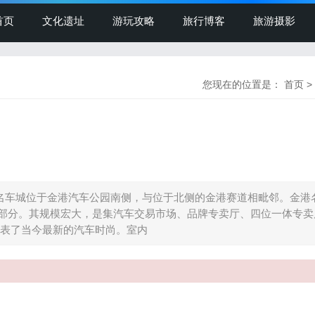
首页
文化遗址
游玩攻略
旅行博客
旅游摄影
您现在的位置是：
首页
>
港名车城位于金港汽车公园南侧，与位于北侧的金港赛道相毗邻。金港
组成部分。其规模宏大，是集汽车交易市场、品牌专卖厅、四位一体专
表了当今最新的汽车时尚。室内