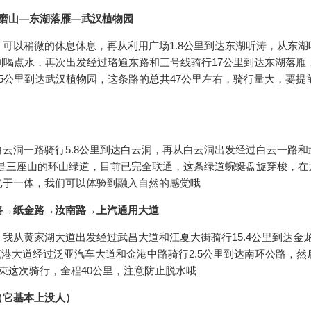
磨山—东湖落雁—武汉植物园
可以稍微的休息休息，再从利用广场1.8公里到达东湖听涛，从东湖
刻喝点水，再次出发经过珞逾东路和三号线骑行17公里到达东湖落雁
5公里到达武汉植物园，这条路的总共47公里左右，骑行量大，要提
云洞一路骑行5.8公里到达白云洞，再从白云洞出发经过白云一路和
点是三座山的环山绿道，目前已完全联通，这条绿道蜿蜒盘旋穿梭，在
光于一体，我们可以体验到融入自然的感觉哦
路→纸金路→汝南路→上汽通用大道
。
我从黄家湖大道出发经过武昌大道和江夏大街骑行15.4公里到达金
疏港大道经过泛亚汽车大道和金港中路骑行2.5公里到达南环公路，然
束这次骑行，全程40公里，注意防止脱水哦
（它基本上没人）