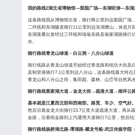
我的路线2湖北省博物馆—梨园广场—东湖听涛—东湖
这条路线我从博物馆出发，骑行两公里到达梨园广场，
二环线和东湖隧道骑行11公里到达东湖磨山，休息片
东湖落雁出发经过三环线和珞瑜东路及瑜家湖路骑行1
水。
骑行路线青龙山绿道﹣白云洞﹣八分山绿道
骑行线路从青龙山绿道开始经过青龙路和纸坊大街及白
及制管港骑行7.1公里到达八分山，这条路线最大特
青龙山和八分山之间，集田园、森林、山峦等自然风
骑行路线黄家湖大道→金龙大街→疏港大道→南环公
基本就是江夏西北部和西南部。路宽、车少、空气好
然后沿着金龙大街骑行23.7公里大道疏港大道，再从
金路，沿着纸金路到上汽通用大道骑行7公里，然后结
骑行路线杨桥湖北路-潭湖路-藏龙号船-武汉传媒学院