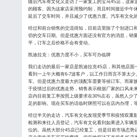
随后汽车有文化又走访了一家复工的宝马4S店，这家
的顾客。因为这家店采用预约制，而且时间接近中午
延后了交车时间，并且减少了优惠力度。汽车有文化就
经过和前台销售的交流得知，目前店里除了个别进口
切的交车日期。但是优惠方面还没有官方的消息，销量
平，订车之后价格不会有变动。
凯迪拉克：优惠力度不小，买车可办临牌
我们走访的最后一家店是凯迪拉克4S店，和其他店面一
看到一上午大概有6-7波客户，以工作日而言不算太少
车。但是优惠力度最大的顶配车需要等候订车。而家族
于疫情过后的优惠走势，销售表示根据厂家的口风未
店内目前复工率按照上级要求在30%左右，虽然人少
足的影响。现在买车的话临时牌照可以在店内办理，
经过半天的走访，汽车有文化发现受季节和疫情双重
检测和来往人员登记，汽车有文化看到如果进入车辆
位的。虽然大部分4S店已经复工，但是目前市场态势