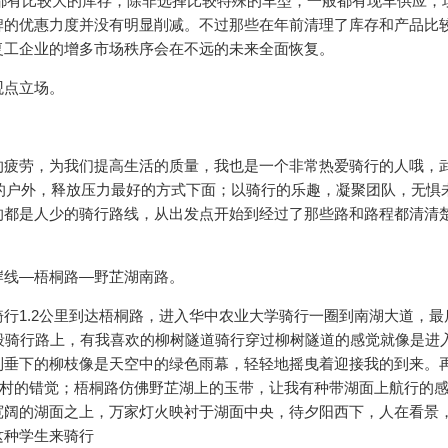
都有比较大的库存，除非选择比较特殊的车型，一般都有现车供应，
牌的优惠力度并没有明显削减。不过那些在年前清理了库存和产品比
复工企业的增多市场秩序会在不远的未来全面恢复。
观点立场。
的疲劳，为我们提高生活的质量，我也是一个非常热爱骑行的人哦，
色的户外，释放压力最好的方式下面；以骑行的乐趣，凝聚团队，无惧
的都是人少的骑行路线，从出发点开始到经过了那些路和路程都清清
岸线—梧桐路—野芷湖南路。
行1.2公里到达梧桐路，进入华中农业大学骑行一圈到南湖大道，最
段骑行路上，有我喜欢的柳树隧道骑行穿过柳树隧道的感觉就像是进
到垂下的柳枝像是天空中的绿色雨幕，轻轻地摇曳着迎接我的到来。
渔村的错觉；梧桐路仿佛野芷湖上的玉带，让我有种带湖面上航行的
宽阔的湖面之上，万家灯火映衬于湖面中央，待夕阳西下，人在看景
这种学生来骑行