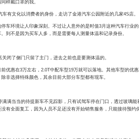
清同样戴口罩的我。
日汽车有文化以消费者的身份，走访了金港汽车公园附近的几家4S店。
的停车环境让人印象深刻。不过让人意外的是时值3月这种汽车行业的
车。到不是因为买车人多，而是需要每人测量体温和记录身份。
店关闭了侧门只留了主门，进去之前也是要测体温的。
优惠在3万左右，2.0T中配车型19万就可以落地。其他车型的优
，除非选择特殊颜色，其余目前大部分车型都有现车。
停满满当当的待提新车不见踪影，只有试驾车停在门口，透过玻璃能
还没有全面复工，因为人员不足还没有开始销售服务，只能接待预约