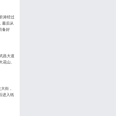
听涛经过
，最后从
前备好
武昌大道
大花山、
龙大街，
后进入纸