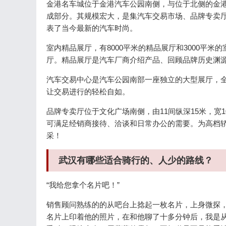
金港名车城位于金港汽车公园南侧，与位于北侧的金港赛
成部分。其规模宏大，是集汽车交易市场、品牌专卖
表了当今最新的汽车时尚。
室内精品展厅，有8000平米的精品展厅和3000平
厅。精品展厅是汽车厂商介绍产品、回顾品牌历史渊
汽车交易中心是汽车公园南部一座独立的大型展厅，
让交易进行的轻松自如。
品牌专卖厅位于文化广场南侧，由11间纵深15米，宽
可满足经销商接待、洽谈和日常办公的需要。为高档
采！
武汉有哪些适合骑行的、人少的路线？
“我给您拿个名片吧！”
销售顾问熟练的的从吧台上捻起一枚名片，上身微探
名片上印着他的照片，在和他聊了十多分钟后，我是