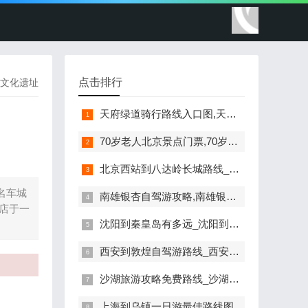
点击排行
文化遗址
天府绿道骑行路线入口图,天府绿道骑行路线入口
70岁老人北京景点门票,70岁老人北京旅游景点免门票吗?
北京西站到八达岭长城路线_从北京西站到长城八达岭怎么坐公交车
名车城
南雄银杏自驾游攻略,南雄银杏最佳观赏地点收费
卖店于一
沈阳到秦皇岛有多远_沈阳到秦皇岛自驾游攻略
西安到敦煌自驾游路线_西安到敦煌自驾旅游攻略
沙湖旅游攻略免费路线_沙湖旅游景点攻略
上海到乌镇一日游最佳路线图,从上海到乌镇旅游攻略路线