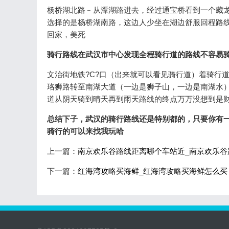
杨桥湖北路﹣从潭湖路进去，经过通宝桥看到一个藏
选择的是杨桥湖南路，这边人少坐在湖边舒服回程路
回家，美死
骑行路线在武汉市中心发现全程骑行道的路线不容易
文治街地铁?C?口（出来就可以看见骑行道）着骑行
珞狮路转至南湖大道（一边是狮子山，一边是南湖水）
道从阴天骑到晴天再到雨天路线的终点万万没想到是财大
总结下子，武汉的骑行路线还是特别都的，只要你有
骑行的可以来找我玩哈
上一篇：
南京欢乐谷路线距离哪个车站近_南京欢乐谷
下一篇：
红海湾攻略买海鲜_红海湾攻略买海鲜怎么买