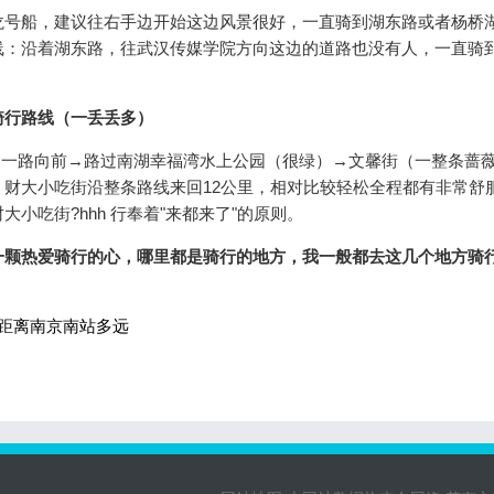
龙号船，建议往右手边开始这边风景很好，一直骑到湖东路或者杨桥
线：沿着湖东路，往武汉传媒学院方向这边的道路也没有人，一直骑
骑行路线（一丢丢多）
道一路向前→路过南湖幸福湾水上公园（很绿）→文馨街（一整条蔷
财大小吃街沿整条路线来回12公里，相对比较轻松全程都有非常舒
小吃街?hhh 行奉着"来都来了"的原则。
一颗热爱骑行的心，哪里都是骑行的地方，我一般都去这几个地方骑
距离南京南站多远