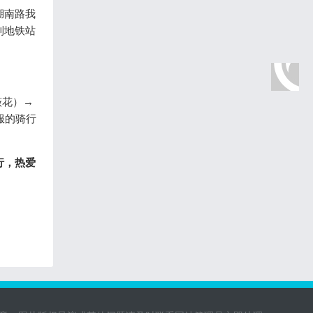
湖南路我
到地铁站
薇花）→
服的骑行
行，热爱