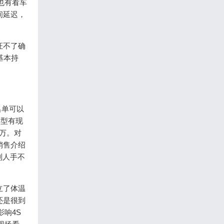
也有看车
间延迟，
证不了确
基本持
名单可以
车型有现
万。对
销售介绍
到人手不
立了体温
还是很到
响4S