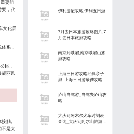
的重要组
需要，代
伊利游记攻略,伊利五日游
车文化展
7月去日本旅游攻略图片,7
月去日本旅游攻略
成体系，
南京到峨眉,南京峨眉山旅
游攻略
办公区，
展靓丽风
上海三日游攻略经典亲子
游_上海三日游最佳攻略多
少钱
庐山自驾游_自驾去庐山攻
略
大庆到阿木尔火车时刻表
体接触。
查询_大庆到阿尔山旅游攻
略
的不是太