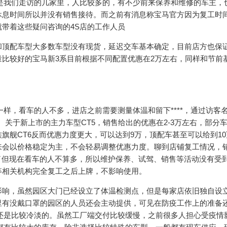
是我们走访的几家里，人比较多的，有不少前来保养和维修的车主，
休息时间所以并没有销售接待。而之前有消息称宝马官方因为复工时
带着这些疑问咨询的4S店的工作人员
和顶配车型大多数车型没有现货，延迟交车基本确定，目前店方也保
比较好的宝马新3系目前根据不同配置优惠在2万左右，同样和节前
样，看车的人不多，进店之前需要测量体温和留下****，通过访客
。关于新上市的主力车型CT5，销售给出的优惠在2-3万左右，部分
旗舰CT6反而优惠力度更大，可以达到9万，顶配车甚至可以给到10
来会以价格稳定为主，不会轻易调整优惠力度。聊到店铺复工情况，
了但现在看车的人不算多，所以维护保养、试驾、销售等活动没有受
等相关机构完全复工之后上牌，不影响使用。
影响，虽然园区大门已经设立了体温检测点，但是每家店依旧独自设
里有没戴口罩的园区的人员还会主动提供，可见在防疫工作上的准备
还是比较冷淡的。虽然工厂端交付比较缓慢，之前很多人担心受疫情影