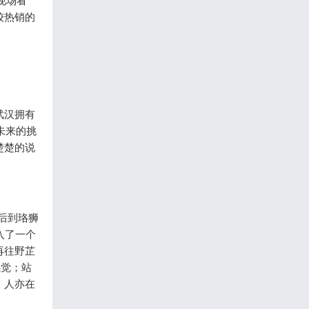
现场看
较热销的
武汉拥有
未来的挑
楚楚的说
后到珞狮
入了一个
再往野芷
感觉；站
，人亦在