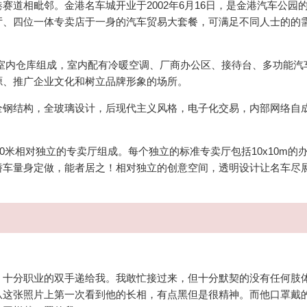
道相毗邻。金港名车城开业于2002年6月16日，是金港汽车公园
厅、四位一体专卖店于一身的汽车贸易大套餐，可满足不同人士的的
米的室内仓库组成，室内配有冷暖空调、厂商办公区、接待台、多功能汽
源、推广企业文化和树立品牌形象的场所。
全钢结构，全玻璃设计，后现代主义风格，电子化交易，内部网络自
10米相对独立的专卖厅组成。每个独立的标准专卖厅包括10x10m的
轿车量身定做，能者居之！相对独立的创意空间，透明设计让名车尽
，十分职业的双手递给我。我敢忙接过来，但十分默契的没有任何肢
从这张照片上第一次看到他的长相，有点黑但是很精神。而他口罩戴